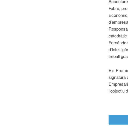
Accenture
Fabre, pro
Econòmica
d’empresa 
Responsab
catedràtic
Fernández,
d’Intel·li
treball gua
Els Premi
signatura 
Empresaria
l’objectiu 