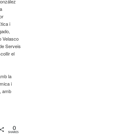
González
ca
or
ica i
gado,
o Velasco
 de Serveis
ollir el
amb la
mica i
e, amb
0
SHARES