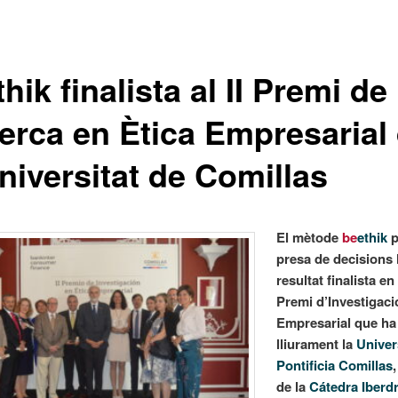
hik finalista al II Premi de
erca en Ètica Empresarial
niversitat de Comillas
El mètode
be
ethik
p
presa de decisions
resultat finalista en 
Premi d’Investigaci
Empresarial que ha 
lliurament la
Univer
Pontificia Comillas
de la
Cátedra Iberd