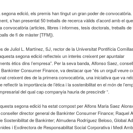
 segona edició, els premis han tingut un gran poder de convocatòria.
nt, s’han presentat 50 treballs de recerca vàlids d’acord amb el que 
 convocatòria (articles, llibres i informes, tesis doctorals, treballs de 
eballs de fi de màster [TFM]).
s de Juliol L. Martínez, SJ, rector de la Universitat Pontifícia Comilla
’aquesta segona edició reflecteix un interès creixent per apuntalar
nts ètics dins l’empresa”. Per la seva banda, Alfonso Saez, consell
e Bankinter Consumer Finance, va destacar que “és un orgull veure 
nat creixent des de la primera convocatòria, una iniciativa que va né
de reflectir la importància de l’ètica i la sostenibilitat en el món de l’e
mpresarial del qual cap companyia hauria de prescindir “.
’aquesta segona edició ha estat compost per Alfons Maria Saez Alons
conseller director general de Bankinter Consumer Finance; Raquel 
de Sostenibilitat de Bankinter; Almudena Rodríguez Beloso, Global Ad
ides i Exdirectora de Responsabilitat Social Corporativa i Medi Amb