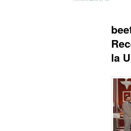
beet
Rec
la U