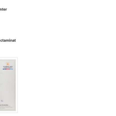
nter
ictaminat