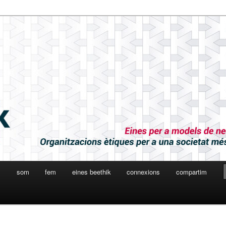
l
som
fem
eines beethik
connexions
compartim