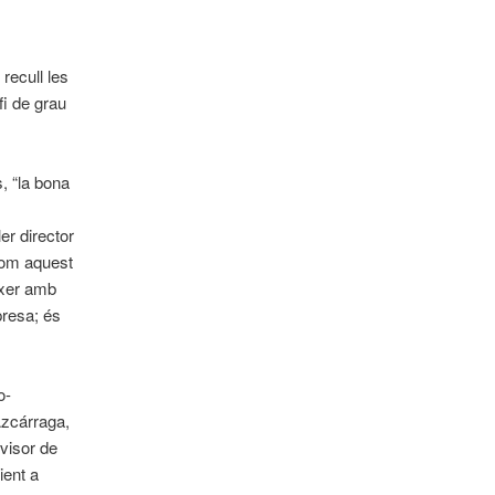
recull les
fi de grau
s, “la bona
er director
com aquest
ixer amb
mpresa; és
o-
Azcárraga,
visor de
ient a