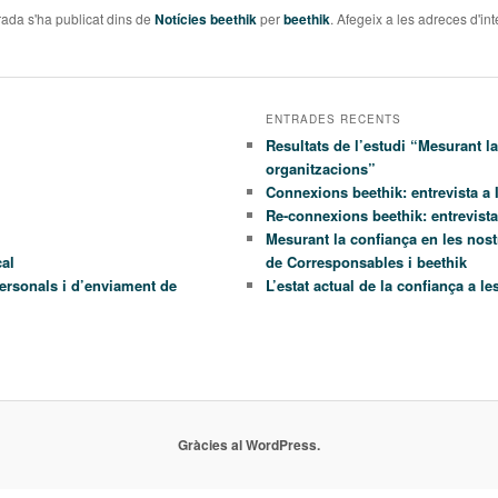
ada s'ha publicat dins de
Notícies beethik
per
beethik
. Afegeix a les adreces d'inte
ENTRADES RECENTS
Resultats de l’estudi “Mesurant l
organitzacions”
Connexions beethik: entrevista a 
Re-connexions beethik: entrevist
Mesurant la confiança en les nost
cal
de Corresponsables i beethik
personals i d’enviament de
L’estat actual de la confiança a l
Gràcies al WordPress.