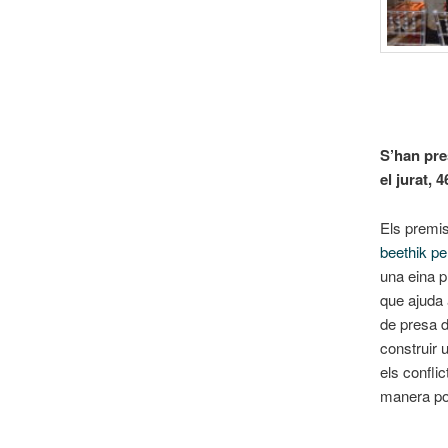
S’han pre
el jurat, 
Els premis
beethik pe
una eina pr
que ajuda a
de presa d
construir 
els conflic
manera po