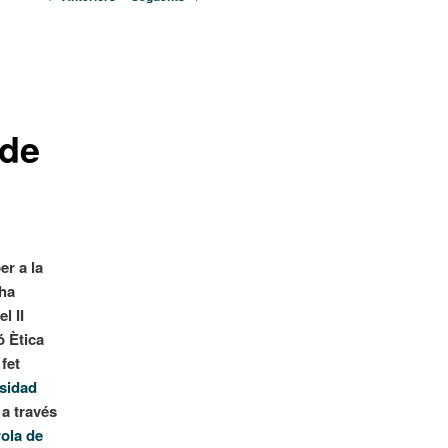
per
les
entrades
 de
er a la
 ha
el II
ó Ètica
fet
sidad
, a través
rola de