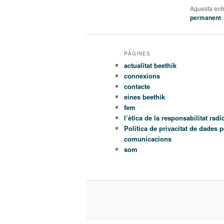
Aquesta entr
permanent
.
PÀGINES
actualitat beethik
connexions
contacte
eines beethik
fem
l’ètica de la responsabilitat radi
Política de privacitat de dades 
comunicacions
som