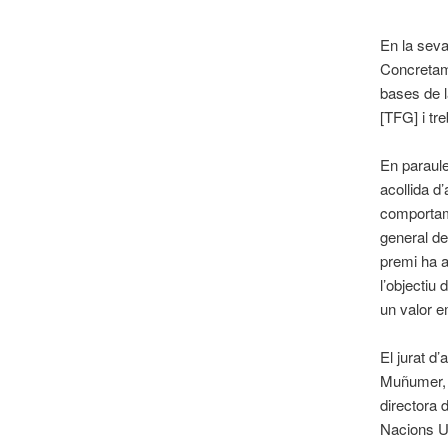
En la seva
Concretame
bases de la
[TFG] i tr
En paraule
acollida d
comportame
general d
premi ha a
l’objectiu 
un valor e
El jurat d
Muñumer, 
directora 
Nacions Un