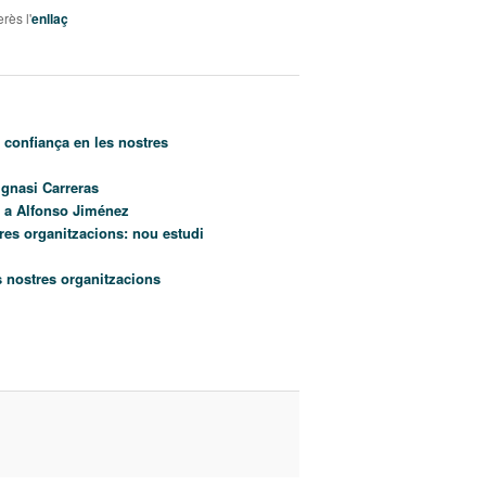
rès l'
enllaç
a confiança en les nostres
Ignasi Carreras
a a Alfonso Jiménez
res organitzacions: nou estudi
es nostres organitzacions