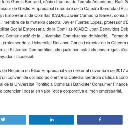
: Inés Gomis Bertrand, sòcia directora de Temple Assessors; Raúl 
fessor de Gestió Empresarial i membre de la Càtedra Iberdrola d’Èti
 i Empresarial de Comillas ICADE; Javier Camacho Ibáñez, consult
i membre de la mateixa càtedra; Javier Fuertes López, professor d’Èt
ilitat Social Empresarial de la Comillas ICADE; Joan Benavides Del
 de Comunicació de la Universitat Complutense de Madrid, i Fernand
 professor de la Universitat Rei Joan Carles i director de la Càtedra
gència i Sistemes Democràtics, els quals han estat els encarregats d’esc
nyador i l’accèssit.
s de Recerca en Ètica Empresarial van néixer al novembre de 2017 
d’un conveni de col·laboració entre la Càtedra Iberdrola d’Ètica Econò
l de la Universitat Pontifícia Comillas i Bankinter Consumer Financ
de potenciar i posar en valor l’ètica corporativa al món empresarial.
Tweet
Share
Share