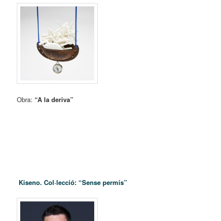
Obra:
“A la deriva”
Kiseno
. Col·lecció: “Sense permís”