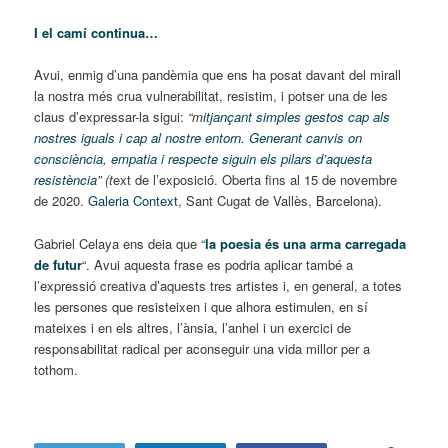
I el camí continua…
Avui, enmig d’una pandèmia que ens ha posat davant del mirall
la nostra més crua vulnerabilitat, resistim, i potser una de les
claus d’expressar-la sigui:
“m
itjançant simples gestos cap als
nostres iguals i cap al nostre entorn. Generant canvis on
consciència, empatia i respecte siguin els pilars d’aquesta
resistència
” (t
ext de l’exposició. Oberta fins al 15 de novembre
de 2020.
Galeria Context
, Sant Cugat de Vallès, Barcelona).
Gabriel Celaya ens deia que “
la poesia és una arma carregada
de futur
“. Avui aquesta frase es podria aplicar també a
l’expressió creativa d’aquests tres artistes i, en general, a totes
les persones que resisteixen i que alhora estimulen, en sí
mateixes i en els altres, l’ànsia, l’anhel i un exercici de
responsabilitat radical per aconseguir una vida millor per a
tothom.