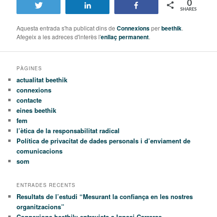
0
Tweet
Share
Share
SHARES
Aquesta entrada s'ha publicat dins de
Connexions
per
beethik
.
Afegeix a les adreces d'interès l'
enllaç permanent
.
PÀGINES
actualitat beethik
connexions
contacte
eines beethik
fem
l’ètica de la responsabilitat radical
Política de privacitat de dades personals i d’enviament de
comunicacions
som
ENTRADES RECENTS
Resultats de l’estudi “Mesurant la confiança en les nostres
organitzacions”
Connexions beethik: entrevista a Ignasi Carreras