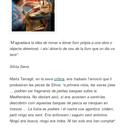
“M’agradava la idea de tornar a donar llum pròpia a una obra o
objecte deteriorat, i així dotar-lo de nou de la llum que un dia va
tenir”.
Silvia Serra
Marta Tamagit, en la seva
crítica
, ens tradueix l’emoció que li
produeixen les peces de Silvia: “a
primera vista, les seves joies
… podrien ser fragments de petites barques sobre la
Mediterrània. No obstant això, si ens acostem a sentir-les,
descobrim com aquestes barques de pesca es trenquen en
trossos … La fusta es podreix i el nostre cos agonitza: cridem,
però ningú ens sent. Ens enfonsem i seguim sent anònims.
Ningú ens busca, ningú ens troba. Ni tan sols ens han comptat
“.