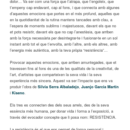
dolor… Va ser com una força que t’atrapa, que t’engoleix, que
t’empeny cap endavant, cap al fons, i que connecta amb algunes
d’aquestes emocions que portes en el més profund, aquelles que
en la quotidianitat de la rutina mantens tancades amb clau, a
l’espera de moments sublims i majestuosos, davant els que no
et pots resistir, davant els que no cap l’anestèsia, que arriben
amb la força necessària per desintegrar-te i fusionar-te en un sol
instant amb tot el que t’envolta, amb l’altre, amb els altres, amb
l’energia més autèntica, amb la teva pròpia “resistència”…
Provocar aquestes emocions, que arriben amuntegades, que et
travessen fins al fons és una de les qualitats de la creativitat, de
l’art, d’artistes que comparteixen la seva vida i la seva
experiència més sincera. Aquest va ser l’impacte que ens va
produir l’obra de
Silvia Serra Albaladejo
,
Juanjo García Martín
i
Kiseno
.
Els tres es connecten des dels seus arrels, des de la seva
essència més humana, per donar vida i forma a l’exposició, a
través del evocador concepte que li posa nom: RESISTÈNCIA.
La resistència és el que ens permet de forma personal i