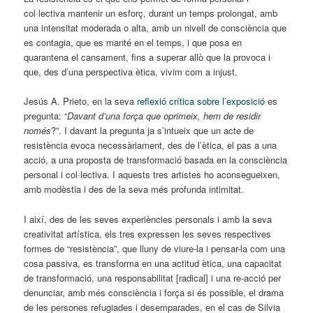
col·lectiva mantenir un esforç, durant un temps prolongat, amb
una intensitat moderada o alta, amb un nivell de consciència que
es contagia, que es manté en el temps, i que posa en
quarantena el cansament, fins a superar allò que la provoca i
que, des d’una perspectiva ètica, vivim com a injust.
Jesús A. Prieto, en la seva
reflexió crítica sobre l’exposició
es
pregunta: “
Davant d’una força que oprimeix, hem de residir
només
?”. I davant la pregunta ja s’intueix que un acte de
resistència evoca necessàriament, des de l’ètica, el pas a una
acció, a una proposta de transformació basada en la consciència
personal i col·lectiva. I aquests tres artistes ho aconsegueixen,
amb modèstia i des de la seva més profunda intimitat.
I així, des de les seves experiències personals i amb la seva
creativitat artística, els tres expressen les seves respectives
formes de “resistència”, que lluny de viure-la i pensar-la com una
cosa passiva, es transforma en una actitud ètica, una capacitat
de transformació, una responsabilitat [radical] i una re-acció per
denunciar, amb més consciència i força si és possible, el drama
de les persones refugiades i desemparades, en el cas de Silvia