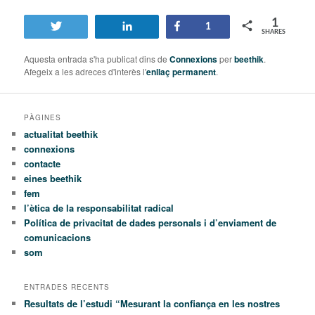
1
Tweet
Share
Share
1
SHARES
Aquesta entrada s'ha publicat dins de
Connexions
per
beethik
.
Afegeix a les adreces d'interès l'
enllaç permanent
.
PÀGINES
actualitat beethik
connexions
contacte
eines beethik
fem
l’ètica de la responsabilitat radical
Política de privacitat de dades personals i d’enviament de
comunicacions
som
ENTRADES RECENTS
Resultats de l’estudi “Mesurant la confiança en les nostres