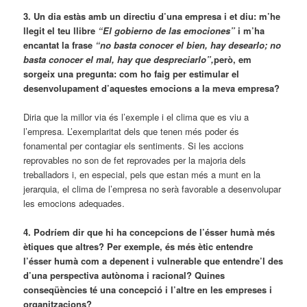
3. Un dia estàs amb un directiu d’una empresa i et diu: m’he
llegit el teu llibre
“El gobierno de las emociones”
i m’ha
encantat la frase
“no basta conocer el bien, hay desearlo; no
basta conocer el mal, hay que despreciarlo”,
però, em
sorgeix una pregunta: com ho faig per estimular el
desenvolupament d’aquestes emocions a la meva empresa?
Diria que la millor via és l’exemple i el clima que es viu a
l’empresa. L’exemplaritat dels que tenen més poder és
fonamental per contagiar els sentiments. Si les accions
reprovables no son de fet reprovades per la majoria dels
treballadors i, en especial, pels que estan més a munt en la
jerarquia, el clima de l’empresa no serà favorable a desenvolupar
les emocions adequades.
4. Podríem dir que hi ha concepcions de l’ésser humà més
ètiques que altres? Per exemple, és més ètic entendre
l’ésser humà com a depenent i vulnerable que entendre’l des
d’una perspectiva autònoma i racional? Quines
conseqüències té una concepció i l’altre en les empreses i
organitzacions?