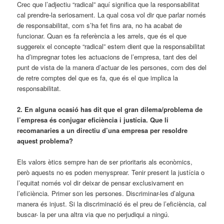
Crec que l’adjectiu “radical” aquí significa que la responsabilitat
cal prendre-la seriosament. La qual cosa vol dir que parlar només
de responsabilitat, com s’ha fet fins ara, no ha acabat de
funcionar. Quan es fa referència a les arrels, que és el que
suggereix el concepte “radical” estem dient que la responsabilitat
ha d’impregnar totes les actuacions de l’empresa, tant des del
punt de vista de la manera d’actuar de les persones, com des del
de retre comptes del que es fa, que és el que implica la
responsabilitat.
2. En alguna ocasió has dit que el gran dilema/problema de
l’empresa és conjugar eficiència i justícia. Que li
recomanaries a un directiu d’una empresa per resoldre
aquest problema?
Els valors ètics sempre han de ser prioritaris als econòmics,
però aquests no es poden menysprear. Tenir present la justícia o
l’equitat només vol dir deixar de pensar exclusivament en
l’eficiència. Primer son les persones. Discriminar-les d’alguna
manera és injust. Si la discriminació és el preu de l’eficiència, cal
buscar- la per una altra via que no perjudiqui a ningú.