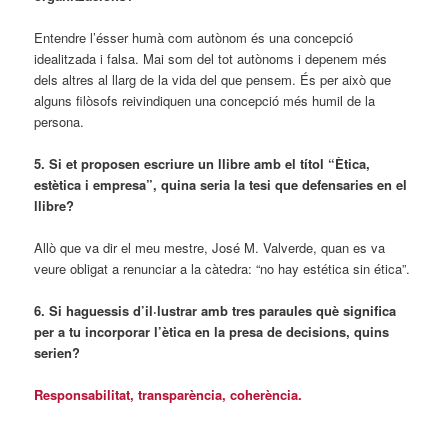
Entendre l’ésser humà com autònom és una concepció
idealitzada i falsa. Mai som del tot autònoms i depenem més
dels altres al llarg de la vida del que pensem. És per això que
alguns filòsofs reivindiquen una concepció més humil de la
persona.
5. Si et proposen escriure un llibre amb el títol “Ètica,
estètica i empresa”, quina seria la tesi que defensaries en el
llibre?
Allò que va dir el meu mestre, José M. Valverde, quan es va
veure obligat a renunciar a la càtedra: “no hay estética sin ética”.
6. Si haguessis d’il·lustrar amb tres paraules què significa
per a tu incorporar l’ètica en la presa de decisions, quins
serien?
Responsabilitat, transparència, coherència.