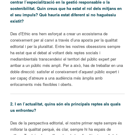
centrar l’especialització en la gestió responsable o la
sostenibilitat. Quin creus que ha estat el rol dels mitjans en
el seu impuls? Què hauria estat diferent si no haguéssiu
existit?
Des d’Ethic ens hem esforçat a crear un ecosistema de
coneixement per al canvi a través d’una aposta per la qualitat
editorial i per la pluralitat. Entre les nostres obsessions sempre
ha estat que el debat al voltant dels reptes socials i
mediambientals transcendeixi el territori del públic expert per
arribar a un públic més ampli. Per a això, has de treballar en una
doble direcció: satisfer el coneixement d’aquest públic expert i
ser capaç d’atreure a una audiència més àmplia amb
enfocaments més flexibles i oberts.
2. I en l’actualitat, quins són els principals reptes als quals
us enfronteu?
Des de la perspectiva editorial, el nostre primer repte sempre és
millorar la qualitat perquè, és clar, sempre hi ha espais de