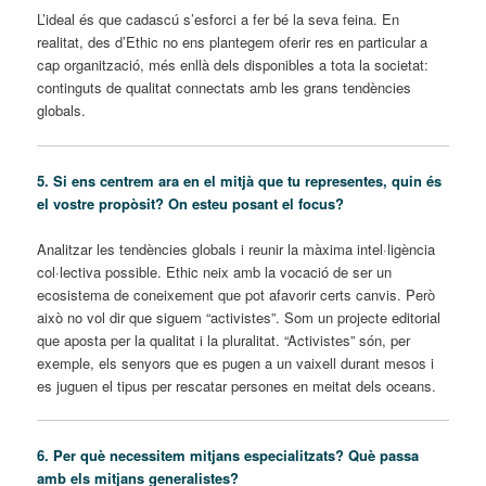
L’ideal és que cadascú s’esforci a fer bé la seva feina. En
realitat, des d’Ethic no ens plantegem oferir res en particular a
cap organització, més enllà dels disponibles a tota la societat:
continguts de qualitat connectats amb les grans tendències
globals.
5. Si ens centrem ara en el mitjà que tu representes, quin és
el vostre propòsit? On esteu posant el focus?
Analitzar les tendències globals i reunir la màxima intel·ligència
col·lectiva possible. Ethic neix amb la vocació de ser un
ecosistema de coneixement que pot afavorir certs canvis. Però
això no vol dir que siguem “activistes”. Som un projecte editorial
que aposta per la qualitat i la pluralitat. “Activistes” són, per
exemple, els senyors que es pugen a un vaixell durant mesos i
es juguen el tipus per rescatar persones en meitat dels oceans.
6. Per què necessitem mitjans especialitzats? Què passa
amb els mitjans generalistes?