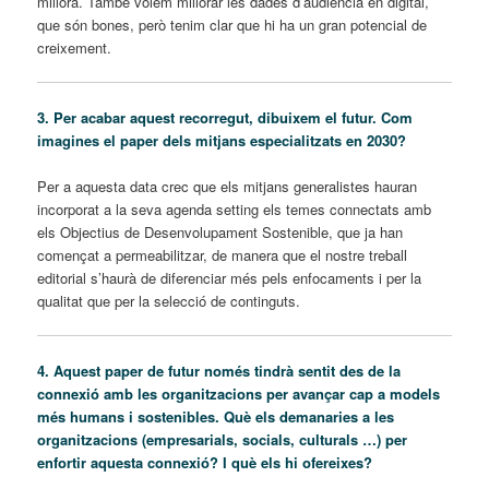
millora. També volem millorar les dades d’audiència en digital,
que són bones, però tenim clar que hi ha un gran potencial de
creixement.
3. Per acabar aquest recorregut, dibuixem el futur. Com
imagines el paper dels mitjans especialitzats en 2030?
Per a aquesta data crec que els mitjans generalistes hauran
incorporat a la seva agenda setting els temes connectats amb
els Objectius de Desenvolupament Sostenible, que ja han
començat a permeabilitzar, de manera que el nostre treball
editorial s’haurà de diferenciar més pels enfocaments i per la
qualitat que per la selecció de continguts.
4. Aquest paper de futur només tindrà sentit des de la
connexió amb les organitzacions per avançar cap a models
més humans i sostenibles. Què els demanaries a les
organitzacions (empresarials, socials, culturals …) per
enfortir aquesta connexió? I què els hi ofereixes?