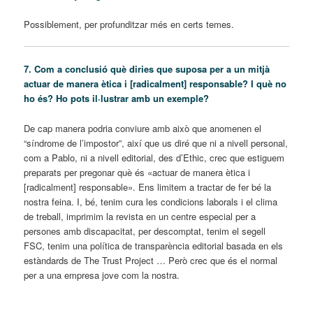
Possiblement, per profunditzar més en certs temes.
7. Com a conclusió què diries que suposa per a un mitjà
actuar de manera ètica i [radicalment] responsable? I què no
ho és? Ho pots il·lustrar amb un exemple?
De cap manera podria conviure amb això que anomenen el
“síndrome de l’impostor”, així que us diré que ni a nivell personal,
com a Pablo, ni a nivell editorial, des d’Ethic, crec que estiguem
preparats per pregonar què és «actuar de manera ètica i
[radicalment] responsable». Ens limitem a tractar de fer bé la
nostra feina. I, bé, tenim cura les condicions laborals i el clima
de treball, imprimim la revista en un centre especial per a
persones amb discapacitat, per descomptat, tenim el segell
FSC, tenim una política de transparència editorial basada en els
estàndards de The Trust Project … Però crec que és el normal
per a una empresa jove com la nostra.