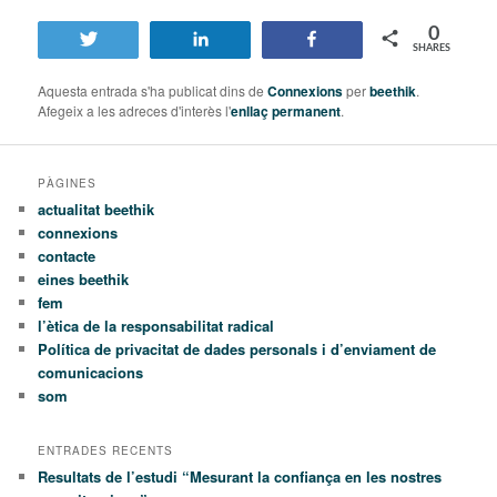
0
Tweet
Share
Share
SHARES
Aquesta entrada s'ha publicat dins de
Connexions
per
beethik
.
Afegeix a les adreces d'interès l'
enllaç permanent
.
PÀGINES
actualitat beethik
connexions
contacte
eines beethik
fem
l’ètica de la responsabilitat radical
Política de privacitat de dades personals i d’enviament de
comunicacions
som
ENTRADES RECENTS
Resultats de l’estudi “Mesurant la confiança en les nostres